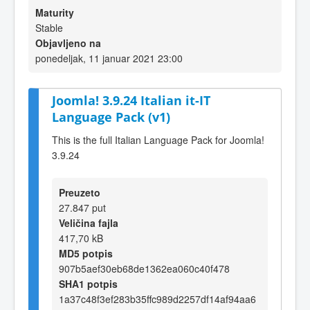
Maturity
Stable
Objavljeno na
ponedeljak, 11 januar 2021 23:00
Joomla! 3.9.24 Italian it-IT
Language Pack (v1)
This is the full Italian Language Pack for Joomla!
3.9.24
Preuzeto
27.847 put
Veličina fajla
417,70 kB
MD5 potpis
907b5aef30eb68de1362ea060c40f478
SHA1 potpis
1a37c48f3ef283b35ffc989d2257df14af94aa6