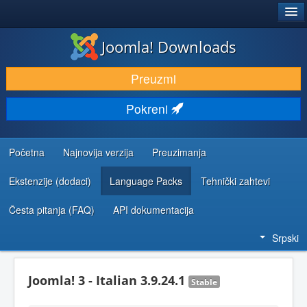
®
JOOMLA!
Joomla! Downloads
PREUZIMANJE I PROŠIRENJA (EKSTENZIJE)
Preuzmi
OTKRIJTE I NAUČITE
Pokreni
ZAJEDNICA I PODRŠKA
RESURSI ZA RAZVOJ
Početna
Najnovija verzija
Preuzimanja
Ekstenzije (dodaci)
Language Packs
Tehnički zahtevi
Česta pitanja (FAQ)
API dokumentacija
Srpski
Joomla! 3 - Italian 3.9.24.1
Stable