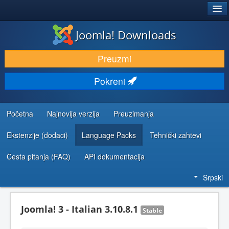
®
JOOMLA!
Joomla! Downloads
PREUZIMANJE I PROŠIRENJA (EKSTENZIJE)
Preuzmi
OTKRIJTE I NAUČITE
Pokreni
ZAJEDNICA I PODRŠKA
RESURSI ZA RAZVOJ
Početna
Najnovija verzija
Preuzimanja
Ekstenzije (dodaci)
Language Packs
Tehnički zahtevi
Česta pitanja (FAQ)
API dokumentacija
Srpski
Joomla! 3 - Italian 3.10.8.1
Stable