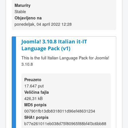
Maturity
Stable
Objavljeno na
ponedeljak, 04 april 2022 12:28
Joomla! 3.10.8 Italian it-IT
Language Pack (v1)
This is the full Italian Language Pack for Joomla!
3.10.8
Preuzeto
17.647 put
Veličina fajla
426,31 kB
MD5 potpis
007901fb13db8318011d96ef48631234
SHA1 potpis
b77e261011eb038d75f80965f88bf4f3c6bb88