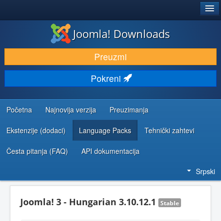
®
JOOMLA!
Joomla! Downloads
PREUZIMANJE I PROŠIRENJA (EKSTENZIJE)
Preuzmi
OTKRIJTE I NAUČITE
Pokreni
ZAJEDNICA I PODRŠKA
RESURSI ZA RAZVOJ
Početna
Najnovija verzija
Preuzimanja
Ekstenzije (dodaci)
Language Packs
Tehnički zahtevi
Česta pitanja (FAQ)
API dokumentacija
Srpski
Joomla! 3 - Hungarian 3.10.12.1
Stable