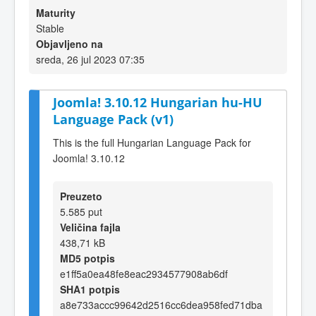
Maturity
Stable
Objavljeno na
sreda, 26 jul 2023 07:35
Joomla! 3.10.12 Hungarian hu-HU
Language Pack (v1)
This is the full Hungarian Language Pack for
Joomla! 3.10.12
Preuzeto
5.585 put
Veličina fajla
438,71 kB
MD5 potpis
e1ff5a0ea48fe8eac2934577908ab6df
SHA1 potpis
a8e733accc99642d2516cc6dea958fed71dba