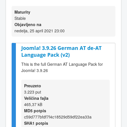
Maturity
Stable
Objavljeno na
nedelja, 25 april 2021 23:00
Joomla! 3.9.26 German AT de-AT
Language Pack (v2)
This is the full German AT Language Pack for
Joomla! 3.9.26
Preuzeto
3.223 put
Veličina fajla
465,37 kB
MD5 potpis
c59d777bfdf7f4c18529d59df22ea33a
SHA1 potpis