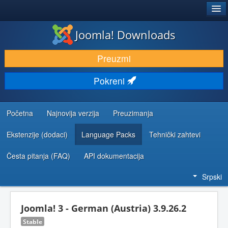
®
JOOMLA!
Joomla! Downloads
PREUZIMANJE I PROŠIRENJA (EKSTENZIJE)
Preuzmi
OTKRIJTE I NAUČITE
Pokreni
ZAJEDNICA I PODRŠKA
RESURSI ZA RAZVOJ
Početna
Najnovija verzija
Preuzimanja
Ekstenzije (dodaci)
Language Packs
Tehnički zahtevi
Česta pitanja (FAQ)
API dokumentacija
Srpski
Joomla! 3 - German (Austria) 3.9.26.2
Stable