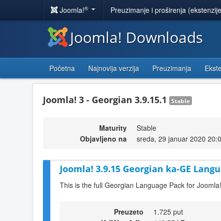
®
Joomla!
Preuzimanje i proširenja (ekstenzij
Joomla! Downloads
Početna
Najnovija verzija
Preuzimanja
Ekste
Joomla! 3 - Georgian 3.9.15.1
Stable
Maturity
Stable
Objavljeno na
sreda, 29 januar 2020 20:
Joomla! 3.9.15 Georgian ka-GE Langu
This is the full Georgian Language Pack for Joomla
Preuzeto
1.725 put