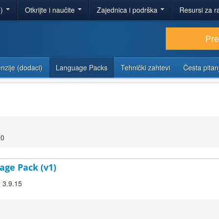
e)
Otkrijte i naučite
Zajednica i podrška
Resursi za r
Pr
nzije (dodaci)
Language Packs
Tehnički zahtevi
Česta pitan
00
age Pack (v1)
! 3.9.15