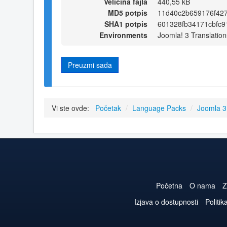
Veličina fajla
440,55 kB
MD5 potpis
11d40c2b659176f42
SHA1 potpis
601328fb34171cbfc9
Environments
Joomla! 3 Translation
Preuzmi sada
Vi ste ovde:
Početak
/
Language Packs
/
Joomla 
Početna
O nama
Z
Izjava o dostupnosti
Politik