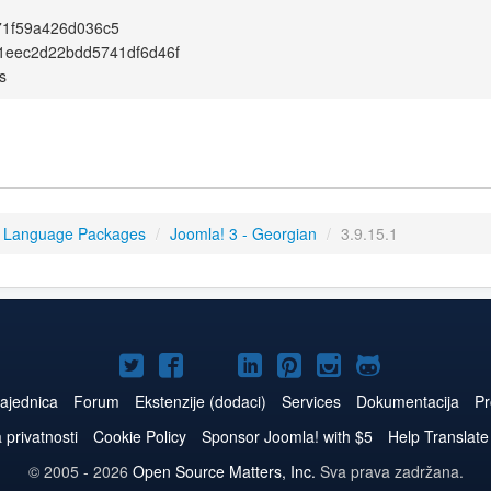
71f59a426d036c5
1eec2d22bdd5741df6d46f
s
3 Language Packages
/
Joomla! 3 - Georgian
/
3.9.15.1
Joomla!
Joomla!
Joomla!
Joomla!
Joomla!
Joomla!
Joomla!
na
na
na
naLinkedIn
na
na
na
ajednica
Forum
Ekstenzije (dodaci)
Services
Dokumentacija
Pr
Twitteru
Facebooku
YouTube
Pinterest
Instagram
GitHub
a privatnosti
Cookie Policy
Sponsor Joomla! with $5
Help Translate
© 2005 - 2026
Open Source Matters, Inc.
Sva prava zadržana.