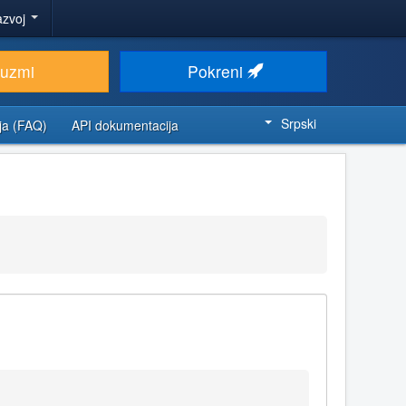
azvoj
euzmi
Pokreni
Srpski
ja (FAQ)
API dokumentacija