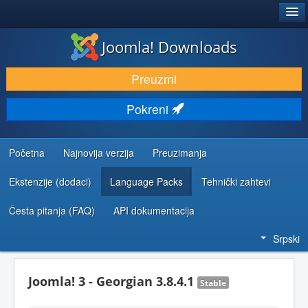
®
JOOMLA!
Joomla! Downloads
PREUZIMANJE I PROŠIRENJA (EKSTENZIJE)
Preuzmi
OTKRIJTE I NAUČITE
Pokreni
ZAJEDNICA I PODRŠKA
RESURSI ZA RAZVOJ
Početna
Najnovija verzija
Preuzimanja
Ekstenzije (dodaci)
Language Packs
Tehnički zahtevi
Česta pitanja (FAQ)
API dokumentacija
Srpski
Joomla! 3 - Georgian 3.8.4.1
Stable