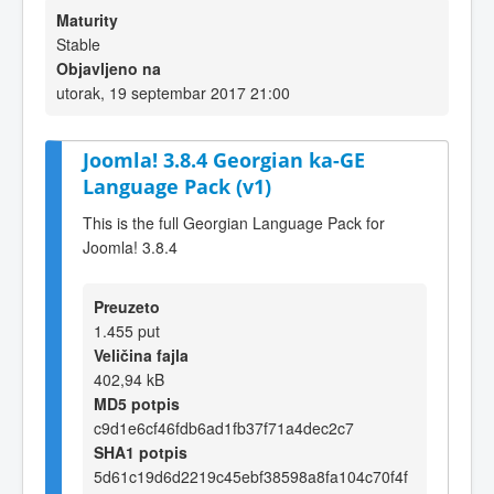
Maturity
Stable
Objavljeno na
utorak, 19 septembar 2017 21:00
Joomla! 3.8.4 Georgian ka-GE
Language Pack (v1)
This is the full Georgian Language Pack for
Joomla! 3.8.4
Preuzeto
1.455 put
Veličina fajla
402,94 kB
MD5 potpis
c9d1e6cf46fdb6ad1fb37f71a4dec2c7
SHA1 potpis
5d61c19d6d2219c45ebf38598a8fa104c70f4f