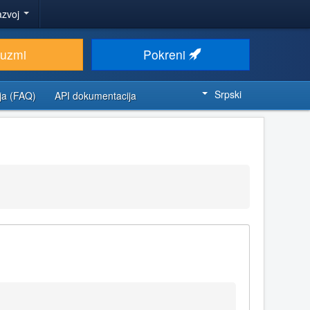
azvoj
euzmi
Pokreni
Srpski
ja (FAQ)
API dokumentacija