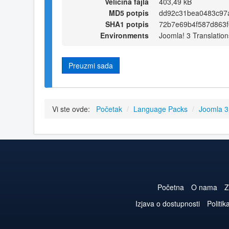
Veličina fajla
403,49 kB
MD5 potpis
dd92c31bea0483c97
SHA1 potpis
72b7e69b4f587d863
Environments
Joomla! 3 Translation
Preuzmi sada
Vi ste ovde:
Početak
/
Language Packs
/
Joomla 
Početna
O nama
Z
Izjava o dostupnosti
Politik