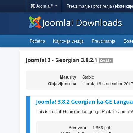
®
Joomla!
Preuzimanje i proširenja (ekstenzij
Joomla! Downloads
Početna
Najnovija verzija
Preuzimanja
Ekste
Joomla! 3 - Georgian 3.8.2.1
Stable
Maturity
Stable
Objavljeno na
utorak, 19 septembar 2017
Joomla! 3.8.2 Georgian ka-GE Langua
This is the full Georgian Language Pack for Joomla!
Preuzeto
1.666 put