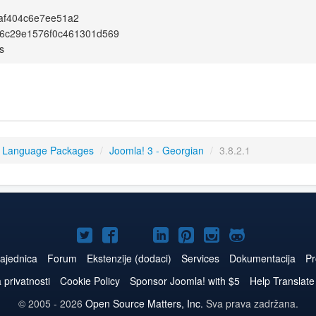
af404c6e7ee51a2
f6c29e1576f0c461301d569
s
3 Language Packages
/
Joomla! 3 - Georgian
/
3.8.2.1
Joomla!
Joomla!
Joomla!
Joomla!
Joomla!
Joomla!
Joomla!
na
na
na
naLinkedIn
na
na
na
ajednica
Forum
Ekstenzije (dodaci)
Services
Dokumentacija
Pr
Twitteru
Facebooku
YouTube
Pinterest
Instagram
GitHub
a privatnosti
Cookie Policy
Sponsor Joomla! with $5
Help Translate
© 2005 - 2026
Open Source Matters, Inc.
Sva prava zadržana.