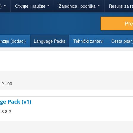
e)
Otkrijte i naučite
Zajednica i podrška
Resursi za r
Pr
nzije (dodaci)
Language Packs
Tehnički zahtevi
Česta pitan
 21:00
ge Pack (v1)
 3.8.2