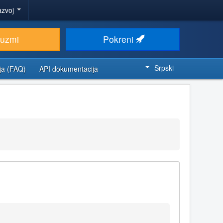
azvoj
euzmi
Pokreni
Srpski
ja (FAQ)
API dokumentacija