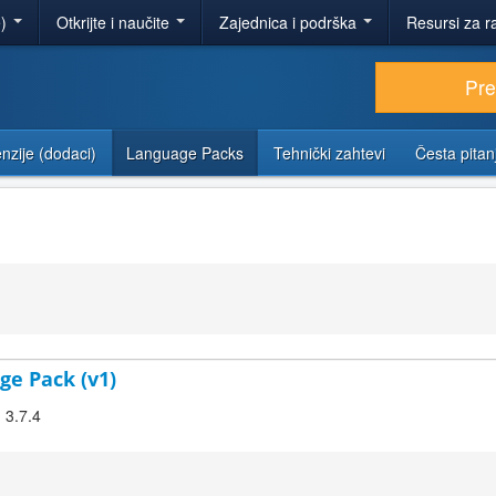
e)
Otkrijte i naučite
Zajednica i podrška
Resursi za r
Pr
nzije (dodaci)
Language Packs
Tehnički zahtevi
Česta pitan
ge Pack (v1)
 3.7.4