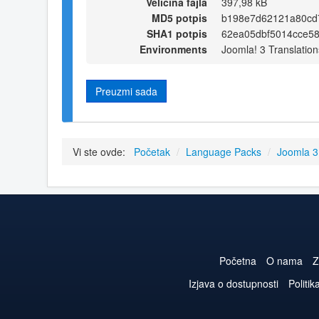
Veličina fajla
397,98 kB
MD5 potpis
b198e7d62121a80cd
SHA1 potpis
62ea05dbf5014cce5
Environments
Joomla! 3 Translation
Preuzmi sada
Vi ste ovde:
Početak
/
Language Packs
/
Joomla 
Početna
O nama
Z
Izjava o dostupnosti
Politik