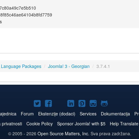
7c80a49c7e5b510
88f85c46ae64104b8fd7759
s
3 Language Packages
/
Joomla! 3 - Georgian
/
3.7.4.1
Joomla!
Joomla!
Joomla!
Joomla!
Joomla!
Joomla!
Joomla!
na
na
na
naLinkedIn
na
na
na
ajednica
Forum
Ekstenzije (dodaci)
Services
Dokumentacija
Pr
Twitteru
Facebooku
YouTube
Pinterest
Instagram
GitHub
a privatnosti
Cookie Policy
Sponsor Joomla! with $5
Help Translate
© 2005 - 2026
Open Source Matters, Inc.
Sva prava zadržana.