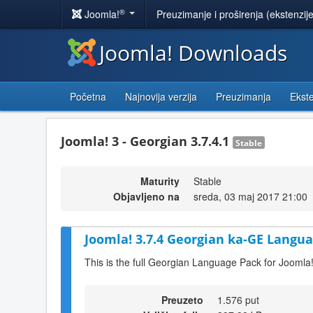
®
Joomla!
Preuzimanje i proširenja (ekstenzij
Joomla! Downloads
Početna
Najnovija verzija
Preuzimanja
Ekste
Joomla! 3 - Georgian 3.7.4.1
Stable
Maturity
Stable
Objavljeno na
sreda, 03 maj 2017 21:00
Joomla! 3.7.4 Georgian ka-GE Langua
This is the full Georgian Language Pack for Joomla!
Preuzeto
1.576 put