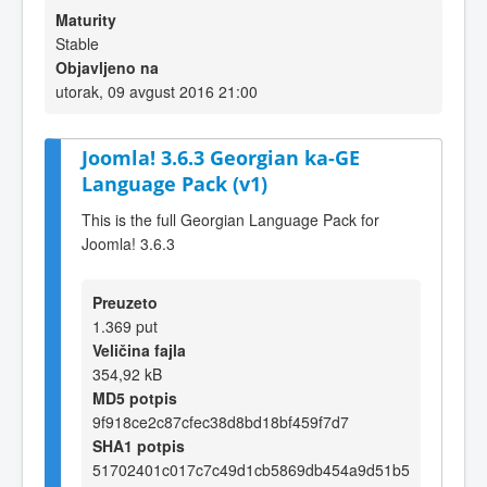
Maturity
Stable
Objavljeno na
utorak, 09 avgust 2016 21:00
Joomla! 3.6.3 Georgian ka-GE
Language Pack (v1)
This is the full Georgian Language Pack for
Joomla! 3.6.3
Preuzeto
1.369 put
Veličina fajla
354,92 kB
MD5 potpis
9f918ce2c87cfec38d8bd18bf459f7d7
SHA1 potpis
51702401c017c7c49d1cb5869db454a9d51b5