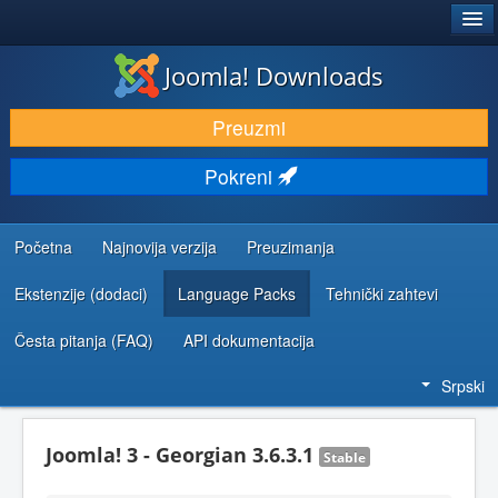
®
JOOMLA!
Joomla! Downloads
PREUZIMANJE I PROŠIRENJA (EKSTENZIJE)
Preuzmi
OTKRIJTE I NAUČITE
Pokreni
ZAJEDNICA I PODRŠKA
RESURSI ZA RAZVOJ
Početna
Najnovija verzija
Preuzimanja
Ekstenzije (dodaci)
Language Packs
Tehnički zahtevi
Česta pitanja (FAQ)
API dokumentacija
Srpski
Joomla! 3 - Georgian 3.6.3.1
Stable