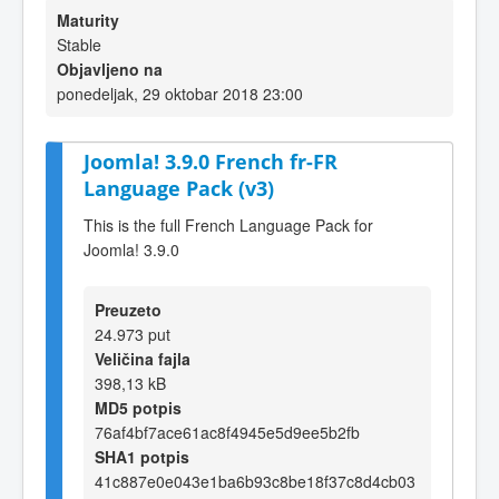
Maturity
Stable
Objavljeno na
ponedeljak, 29 oktobar 2018 23:00
Joomla! 3.9.0 French fr-FR
Language Pack (v3)
This is the full French Language Pack for
Joomla! 3.9.0
Preuzeto
24.973 put
Veličina fajla
398,13 kB
MD5 potpis
76af4bf7ace61ac8f4945e5d9ee5b2fb
SHA1 potpis
41c887e0e043e1ba6b93c8be18f37c8d4cb03