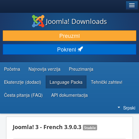
®
JOOMLA!
Joomla! Downloads
PREUZIMANJE I PROŠIRENJA (EKSTENZIJE)
Preuzmi
OTKRIJTE I NAUČITE
Pokreni
ZAJEDNICA I PODRŠKA
RESURSI ZA RAZVOJ
Početna
Najnovija verzija
Preuzimanja
Ekstenzije (dodaci)
Language Packs
Tehnički zahtevi
Česta pitanja (FAQ)
API dokumentacija
Srpski
Joomla! 3 - French 3.9.0.3
Stable