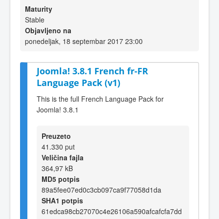
Maturity
Stable
Objavljeno na
ponedeljak, 18 septembar 2017 23:00
Joomla! 3.8.1 French fr-FR
Language Pack (v1)
This is the full French Language Pack for
Joomla! 3.8.1
Preuzeto
41.330 put
Veličina fajla
364,97 kB
MD5 potpis
89a5fee07ed0c3cb097ca9f77058d1da
SHA1 potpis
61edca98cb27070c4e26106a590afcafcfa7dd