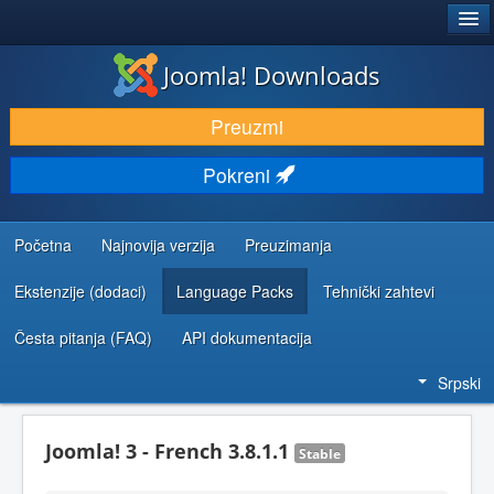
®
JOOMLA!
Joomla! Downloads
PREUZIMANJE I PROŠIRENJA (EKSTENZIJE)
Preuzmi
OTKRIJTE I NAUČITE
Pokreni
ZAJEDNICA I PODRŠKA
RESURSI ZA RAZVOJ
Početna
Najnovija verzija
Preuzimanja
Ekstenzije (dodaci)
Language Packs
Tehnički zahtevi
Česta pitanja (FAQ)
API dokumentacija
Srpski
Joomla! 3 - French 3.8.1.1
Stable