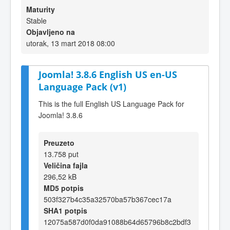
Maturity
Stable
Objavljeno na
utorak, 13 mart 2018 08:00
Joomla! 3.8.6 English US en-US
Language Pack (v1)
This is the full English US Language Pack for
Joomla! 3.8.6
Preuzeto
13.758 put
Veličina fajla
296,52 kB
MD5 potpis
503f327b4c35a32570ba57b367cec17a
SHA1 potpis
12075a587d0f0da91088b64d65796b8c2bdf3