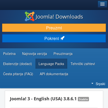
®
JOOMLA!
Joomla! Downloads
PREUZIMANJE I PROŠIRENJA (EKSTENZIJE)
Preuzmi
OTKRIJTE I NAUČITE
Pokreni
ZAJEDNICA I PODRŠKA
RESURSI ZA RAZVOJ
Početna
Najnovija verzija
Preuzimanja
Ekstenzije (dodaci)
Language Packs
Tehnički zahtevi
Česta pitanja (FAQ)
API dokumentacija
Srpski
Joomla! 3 - English (USA) 3.8.6.1
Stable