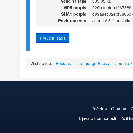
Veličina fajla
395,03 kB
MD5 potpis
929bddefebd967389c
SHA1 potpis
d89a8ec32ebf36050
Environments
Joomla! 3 Translation
Preuzmi sada
Vi ste ovde:
Početak
/
Language Packs
/
Joomla 
Početna
O nama
Z
Izjava o dostupnosti
Politik