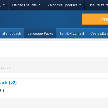
e)
Otkrijte i naučite
Zajednica i podrška
Resursi za r
Pr
nzije (dodaci)
Language Packs
Tehnički zahtevi
Česta pitan
3 23:00
ack (v2)
8.1