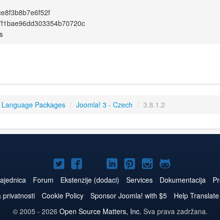
e8f3b8b7e6f52f
7f1bae96dd303354b70720c
s
3 Language Packages
/
Joomla! 3 - Czech
/
3.8.1.2
Joomla!
Joomla!
Joomla!
Joomla!
Joomla!
Joomla!
Joomla!
na
na
na
naLinkedIn
na
na
na
ajednica
Forum
Ekstenzije (dodaci)
Services
Dokumentacija
Pr
Twitteru
Facebooku
YouTube
Pinterest
Instagram
GitHub
a privatnosti
Cookie Policy
Sponsor Joomla! with $5
Help Translate
© 2005 - 2026
Open Source Matters, Inc.
Sva prava zadržana.