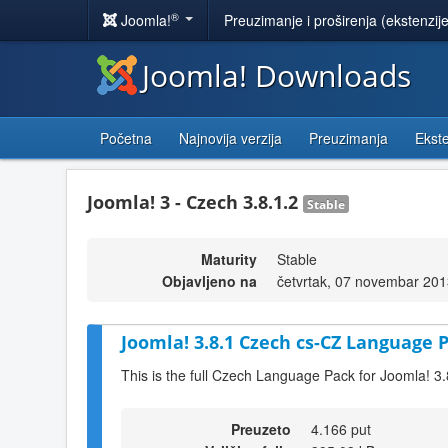
®
Joomla!
Preuzimanje i proširenja (ekstenzij
Joomla! Downloads
Početna
Najnovija verzija
Preuzimanja
Ekste
Joomla! 3 - Czech 3.8.1.2
Stable
Maturity
Stable
Objavljeno na
četvrtak, 07 novembar 201
Joomla! 3.8.1 Czech cs-CZ Language P
This is the full Czech Language Pack for Joomla! 3.
Preuzeto
4.166 put