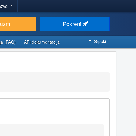
azvoj
euzmi
Pokreni
Srpski
ja (FAQ)
API dokumentacija