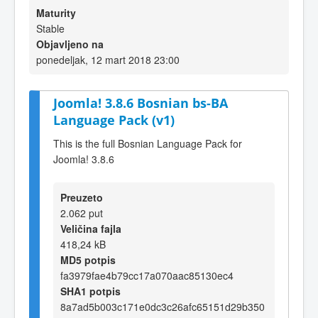
Maturity
Stable
Objavljeno na
ponedeljak, 12 mart 2018 23:00
Joomla! 3.8.6 Bosnian bs-BA
Language Pack (v1)
This is the full Bosnian Language Pack for
Joomla! 3.8.6
Preuzeto
2.062 put
Veličina fajla
418,24 kB
MD5 potpis
fa3979fae4b79cc17a070aac85130ec4
SHA1 potpis
8a7ad5b003c171e0dc3c26afc65151d29b350