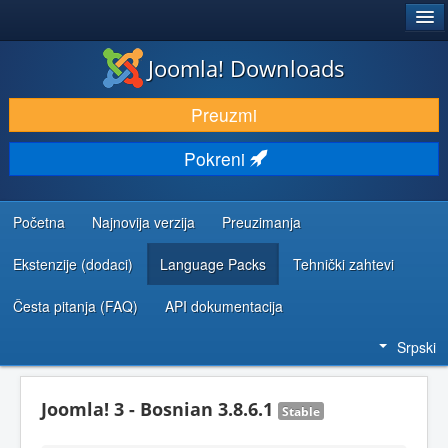
®
JOOMLA!
Joomla! Downloads
PREUZIMANJE I PROŠIRENJA (EKSTENZIJE)
Preuzmi
OTKRIJTE I NAUČITE
Pokreni
ZAJEDNICA I PODRŠKA
RESURSI ZA RAZVOJ
Početna
Najnovija verzija
Preuzimanja
Ekstenzije (dodaci)
Language Packs
Tehnički zahtevi
Česta pitanja (FAQ)
API dokumentacija
Srpski
Joomla! 3 - Bosnian 3.8.6.1
Stable