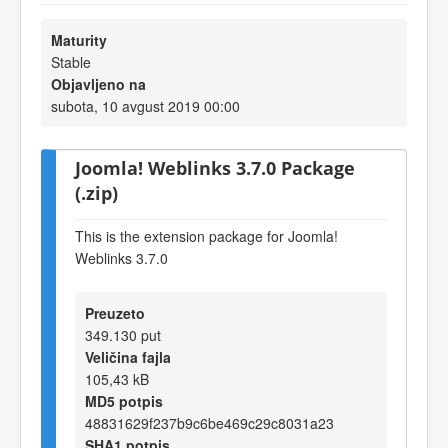
Maturity
Stable
Objavljeno na
subota, 10 avgust 2019 00:00
Joomla! Weblinks 3.7.0 Package
(.zip)
This is the extension package for Joomla!
Weblinks 3.7.0
Preuzeto
349.130 put
Veličina fajla
105,43 kB
MD5 potpis
48831629f237b9c6be469c29c8031a23
SHA1 potpis