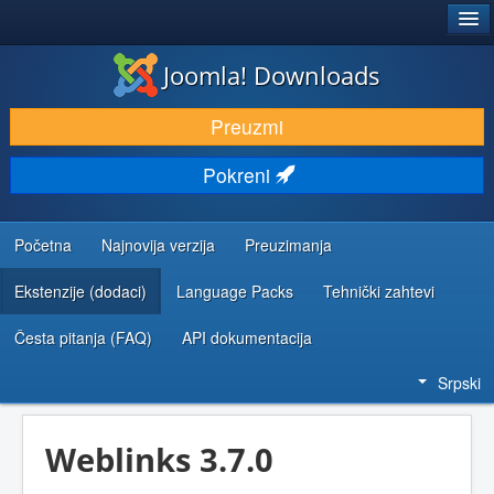
®
JOOMLA!
Joomla! Downloads
PREUZIMANJE I PROŠIRENJA (EKSTENZIJE)
Preuzmi
OTKRIJTE I NAUČITE
Pokreni
ZAJEDNICA I PODRŠKA
RESURSI ZA RAZVOJ
Početna
Najnovija verzija
Preuzimanja
Ekstenzije (dodaci)
Language Packs
Tehnički zahtevi
Česta pitanja (FAQ)
API dokumentacija
Srpski
Weblinks 3.7.0