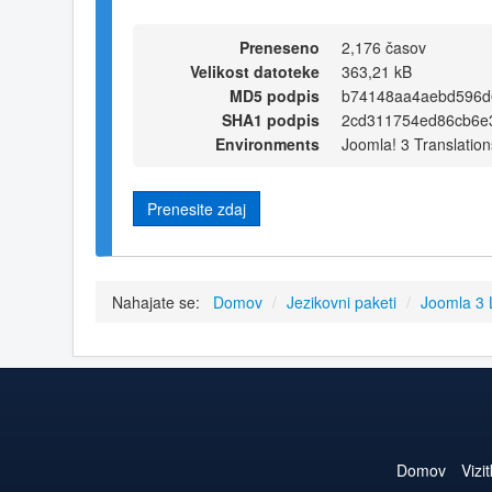
Preneseno
2,176 časov
Velikost datoteke
363,21 kB
MD5 podpis
b74148aa4aebd596d
SHA1 podpis
2cd311754ed86cb6e
Environments
Joomla! 3 Translation
Prenesite zdaj
Nahajate se:
Domov
/
Jezikovni paketi
/
Joomla 3
Domov
Vizi