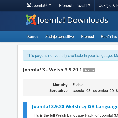
®
Joomla!
Prenesi in razširi
Odkrijte & i
Joomla! Downloads
Domov
Zadnje sprostitve
Prenosi
Razširitve
This page is not yet fully available in your language. M
Joomla! 3 - Welsh 3.9.20.1
Stable
Maturity
Stable
Sprostitve
sobota, 03 november 2018
Joomla! 3.9.20 Welsh cy-GB Language
This is the full Welsh Language Pack for Joomla! 3.