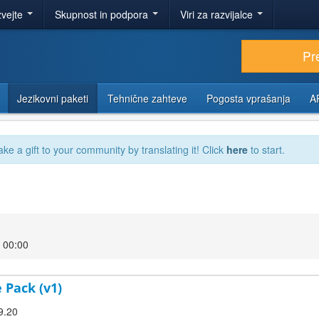
zvejte
Skupnost in podpora
Viri za razvijalce
Pr
Jezikovni paketi
Tehnične zahteve
Pogosta vprašanja
A
ake a gift to your community by translating it! Click
here
to start.
 00:00
 Pack (v1)
9.20