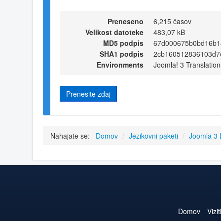
Preneseno
6,215 časov
Velikost datoteke
483,07 kB
MD5 podpis
67d000675b0bd16b1
SHA1 podpis
2cb160512836103d7
Environments
Joomla! 3 Translation
Prenesite zdaj
Nahajate se:
Domov
/
Jezikovni paketi
/
Joomla 3
Domov
Vizi