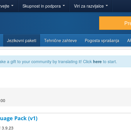
zvejte
Skupnost in podpora
Viri za razvijalce
Pr
Jezikovni paketi
Tehnične zahteve
Pogosta vprašanja
A
ake a gift to your community by translating it! Click
here
to start.
:00
uage Pack (v1)
! 3.9.23