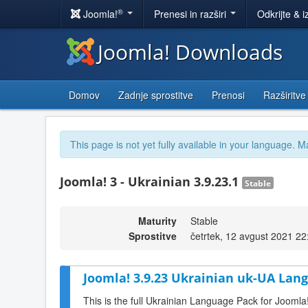
®
Joomla!
Prenesi in razširi
Odkrijte & i
Joomla! Downloads
Domov
Zadnje sprostitve
Prenosi
Razširitve
This page is not yet fully available in your language. M
Joomla! 3 - Ukrainian 3.9.23.1
Stable
Maturity
Stable
Sprostitve
četrtek, 12 avgust 2021 22
Joomla! 3.9.23 Ukrainian uk-UA Lang
This is the full Ukrainian Language Pack for Joomla