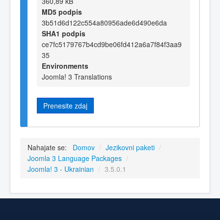
360,89 kB
MD5 podpis
3b51d6d122c554a80956ade6d490e6da
SHA1 podpis
ce7fc5179767b4cd9be06fd412a6a7f84f3aa9
35
Environments
Joomla! 3 Translations
Prenesite zdaj
Nahajate se:
Domov
/
Jezikovni paketi
/
Joomla 3 Language Packages
/
Joomla! 3 - Ukrainian
/
3.5.0.1