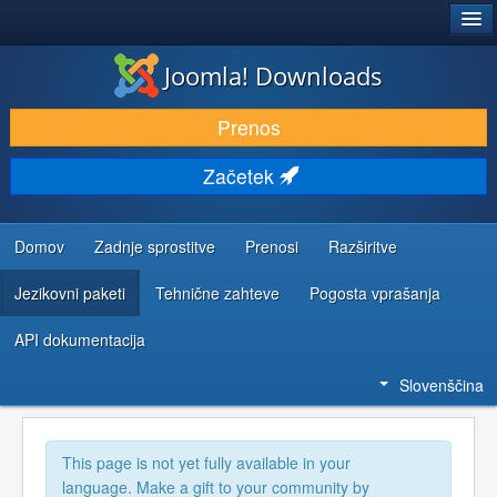
®
JOOMLA!
Joomla! Downloads
PRENESI IN RAZŠIRI
Prenos
ODKRIJTE & IZVEJTE
Začetek
SKUPNOST IN PODPORA
VIRI ZA RAZVIJALCE
Domov
Zadnje sprostitve
Prenosi
Razširitve
Jezikovni paketi
Tehnične zahteve
Pogosta vprašanja
API dokumentacija
Slovenščina
This page is not yet fully available in your
language. Make a gift to your community by