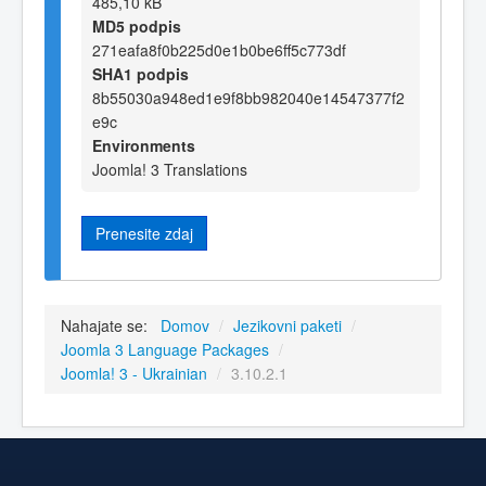
485,10 kB
MD5 podpis
271eafa8f0b225d0e1b0be6ff5c773df
SHA1 podpis
8b55030a948ed1e9f8bb982040e14547377f2
e9c
Environments
Joomla! 3 Translations
Prenesite zdaj
Nahajate se:
Domov
/
Jezikovni paketi
/
Joomla 3 Language Packages
/
Joomla! 3 - Ukrainian
/
3.10.2.1