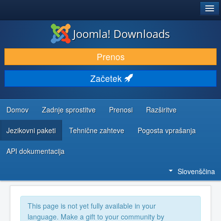
®
JOOMLA!
Joomla! Downloads
PRENESI IN RAZŠIRI
Prenos
ODKRIJTE & IZVEJTE
Začetek
SKUPNOST IN PODPORA
VIRI ZA RAZVIJALCE
Domov
Zadnje sprostitve
Prenosi
Razširitve
Jezikovni paketi
Tehnične zahteve
Pogosta vprašanja
API dokumentacija
Slovenščina
This page is not yet fully available in your
language. Make a gift to your community by