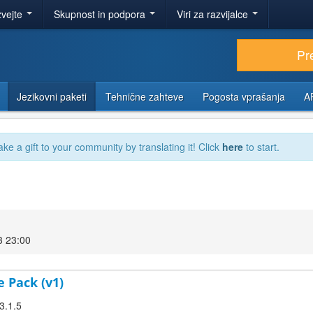
zvejte
Skupnost in podpora
Viri za razvijalce
Pr
Jezikovni paketi
Tehnične zahteve
Pogosta vprašanja
A
ake a gift to your community by translating it! Click
here
to start.
3 23:00
e Pack (v1)
3.1.5