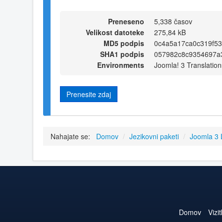
Preneseno
5,338 časov
Velikost datoteke
275,84 kB
MD5 podpis
0c4a5a17ca0c319f5
SHA1 podpis
057982c8c9354697a
Environments
Joomla! 3 Translation
Prenesite zdaj
Nahajate se:
Domov
/
Jezikovni paketi
/
Joomla 3
Domov
Vizi