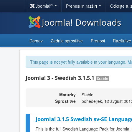
®
Joomla!
Prenesi in razširi
Odkrijte & i
Joomla! Downloads
Domov
Zadnje sprostitve
Prenosi
Razširitve
This page is not yet fully available in your language. M
Joomla! 3 - Swedish 3.1.5.1
Stable
Maturity
Stable
Sprostitve
ponedeljek, 12 avgust 201
Joomla! 3.1.5 Swedish sv-SE Languag
This is the full Swedish Language Pack for Joomla! 