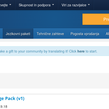
zvejte
Skupnost in podpora
Viri za razvijalce
Pr
Jezikovni paketi
Tehnične zahteve
Pogosta vprašanja
A
ake a gift to your community by translating it! Click
here
to start.
ge Pack (v1)
.9.18