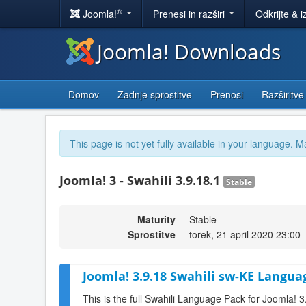
®
Joomla!
Prenesi in razširi
Odkrijte & i
Joomla! Downloads
Domov
Zadnje sprostitve
Prenosi
Razširitve
This page is not yet fully available in your language. M
Joomla! 3 - Swahili 3.9.18.1
Stable
Maturity
Stable
Sprostitve
torek, 21 april 2020 23:00
Joomla! 3.9.18 Swahili sw-KE Langua
This is the full Swahili Language Pack for Joomla! 3