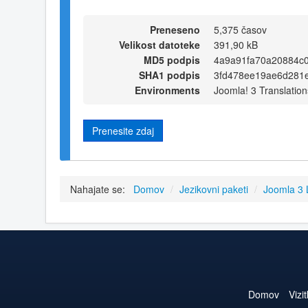
Preneseno
5,375 časov
Velikost datoteke
391,90 kB
MD5 podpis
4a9a91fa70a20884c
SHA1 podpis
3fd478ee19ae6d281
Environments
Joomla! 3 Translation
Prenesite zdaj
Nahajate se:
Domov
/
Jezikovni paketi
/
Joomla 3
Domov
Vizi