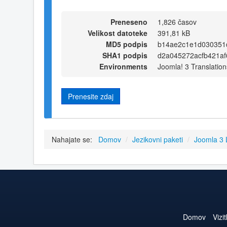
Preneseno
1,826 časov
Velikost datoteke
391,81 kB
MD5 podpis
b14ae2c1e1d030351
SHA1 podpis
d2a045272acfb421a
Environments
Joomla! 3 Translation
Prenesite zdaj
Nahajate se:
Domov
/
Jezikovni paketi
/
Joomla 3
Domov
Vizi