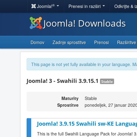
®
Joomla!
Prenesi in razširi
Odkrijte & i
Joomla! Downloads
Domov
Zadnje sprostitve
Prenosi
Razširitve
This page is not yet fully available in your language. M
Joomla! 3 - Swahili 3.9.15.1
Stable
Maturity
Stable
Sprostitve
ponedeljek, 27 januar 202
Joomla! 3.9.15 Swahili sw-KE Langua
This is the full Swahili Language Pack for Joomla! 3