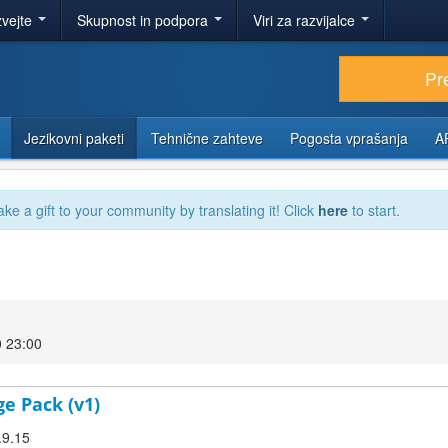
zvejte
Skupnost in podpora
Viri za razvijalce
Pr
Jezikovni paketi
Tehnične zahteve
Pogosta vprašanja
A
ake a gift to your community by translating it! Click
here
to start.
0 23:00
ge Pack (v1)
.9.15