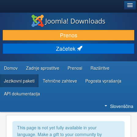
®
JOOMLA!
Joomla! Downloads
PRENESI IN RAZŠIRI
Prenos
ODKRIJTE & IZVEJTE
Začetek
SKUPNOST IN PODPORA
VIRI ZA RAZVIJALCE
Domov
Zadnje sprostitve
Prenosi
Razširitve
Jezikovni paketi
Tehnične zahteve
Pogosta vprašanja
API dokumentacija
Slovenščina
This page is not yet fully available in your
language. Make a gift to your community by