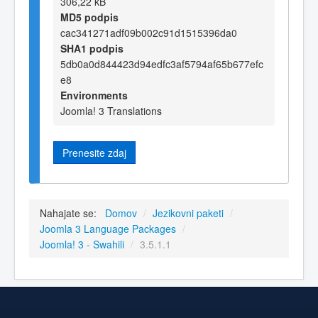
306,22 kB
MD5 podpis
cac341271adf09b002c91d1515396da0
SHA1 podpis
5db0a0d844423d94edfc3af5794af65b677efc
e8
Environments
Joomla! 3 Translations
Prenesite zdaj
Nahajate se:
Domov
/
Jezikovni paketi
/
Joomla 3 Language Packages
/
Joomla! 3 - Swahili
/
3.5.1.1