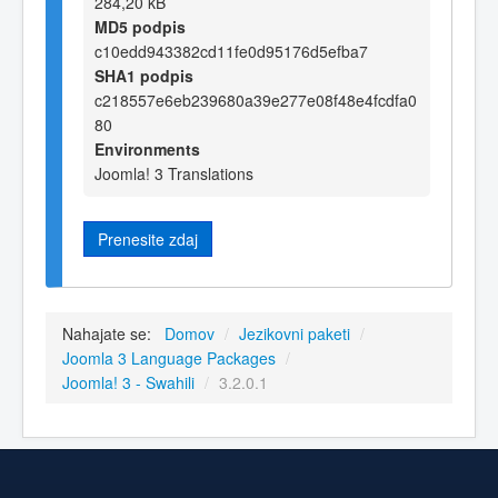
284,20 kB
MD5 podpis
c10edd943382cd11fe0d95176d5efba7
SHA1 podpis
c218557e6eb239680a39e277e08f48e4fcdfa0
80
Environments
Joomla! 3 Translations
Prenesite zdaj
Nahajate se:
Domov
/
Jezikovni paketi
/
Joomla 3 Language Packages
/
Joomla! 3 - Swahili
/
3.2.0.1