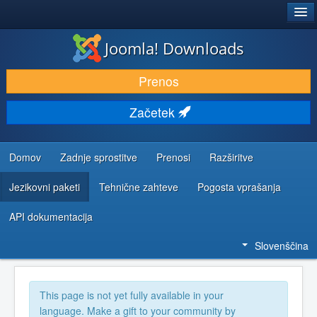
®
JOOMLA!
Joomla! Downloads
PRENESI IN RAZŠIRI
Prenos
ODKRIJTE & IZVEJTE
Začetek
SKUPNOST IN PODPORA
VIRI ZA RAZVIJALCE
Domov
Zadnje sprostitve
Prenosi
Razširitve
Jezikovni paketi
Tehnične zahteve
Pogosta vprašanja
API dokumentacija
Slovenščina
This page is not yet fully available in your
language. Make a gift to your community by