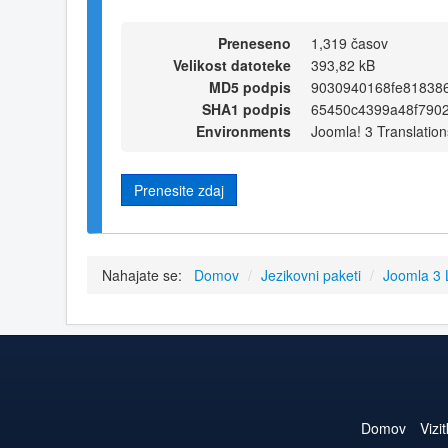
Preneseno
1,319 časov
Velikost datoteke
393,82 kB
MD5 podpis
9030940168fe81838
SHA1 podpis
65450c4399a48f790
Environments
Joomla! 3 Translation
Prenesite zdaj
Nahajate se:
Domov
/
Jezikovni paketi
/
Joomla 3
Domov
Vizi