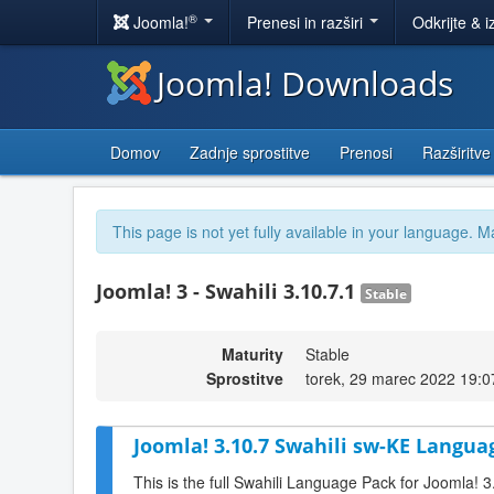
®
Joomla!
Prenesi in razširi
Odkrijte & i
Joomla! Downloads
Domov
Zadnje sprostitve
Prenosi
Razširitve
This page is not yet fully available in your language. M
Joomla! 3 - Swahili 3.10.7.1
Stable
Maturity
Stable
Sprostitve
torek, 29 marec 2022 19:0
Joomla! 3.10.7 Swahili sw-KE Langua
This is the full Swahili Language Pack for Joomla! 3