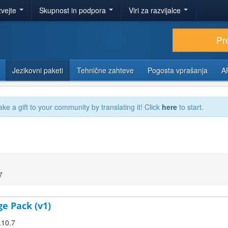
zvejte
Skupnost in podpora
Viri za razvijalce
Pr
Jezikovni paketi
Tehnične zahteve
Pogosta vprašanja
A
ake a gift to your community by translating it! Click
here
to start.
7
ge Pack (v1)
.10.7