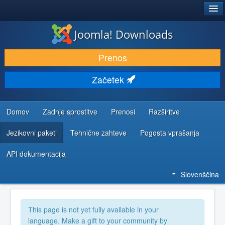
®
JOOMLA!
Joomla! Downloads
PRENESI IN RAZŠIRI
Prenos
ODKRIJTE & IZVEJTE
Začetek
SKUPNOST IN PODPORA
VIRI ZA RAZVIJALCE
Domov
Zadnje sprostitve
Prenosi
Razširitve
Jezikovni paketi
Tehnične zahteve
Pogosta vprašanja
API dokumentacija
Slovenščina
This page is not yet fully available in your
language. Make a gift to your community by