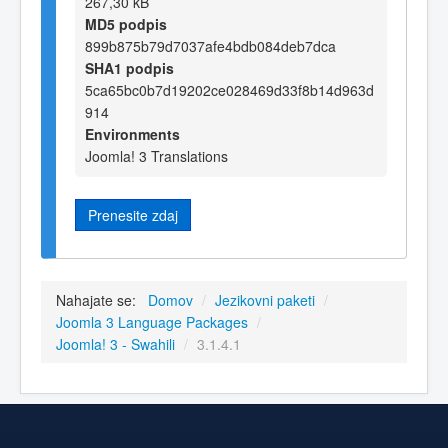
267,30 kB
MD5 podpis
899b875b79d7037afe4bdb084deb7dca
SHA1 podpis
5ca65bc0b7d19202ce028469d33f8b14d963d
914
Environments
Joomla! 3 Translations
Prenesite zdaj
Nahajate se:
Domov
/
Jezikovni paketi
/
Joomla 3 Language Packages
/
Joomla! 3 - Swahili
/
3.1.4.1