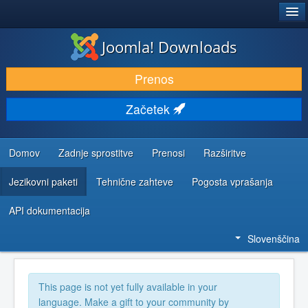
®
JOOMLA!
Joomla! Downloads
PRENESI IN RAZŠIRI
Prenos
ODKRIJTE & IZVEJTE
Začetek
SKUPNOST IN PODPORA
VIRI ZA RAZVIJALCE
Domov
Zadnje sprostitve
Prenosi
Razširitve
Jezikovni paketi
Tehnične zahteve
Pogosta vprašanja
API dokumentacija
Slovenščina
This page is not yet fully available in your
language. Make a gift to your community by