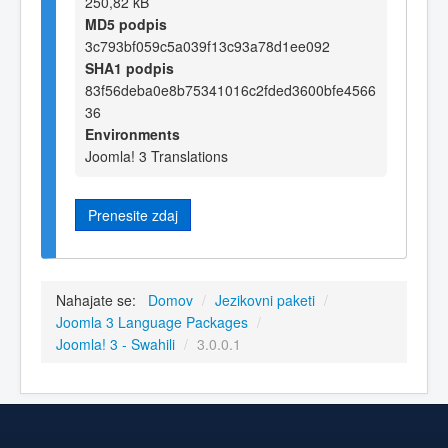
250,82 kB
MD5 podpis
3c793bf059c5a039f13c93a78d1ee092
SHA1 podpis
83f56deba0e8b75341016c2fded3600bfe4566
36
Environments
Joomla! 3 Translations
Prenesite zdaj
Nahajate se:
Domov
/
Jezikovni paketi
/
Joomla 3 Language Packages
/
Joomla! 3 - Swahili
/
3.0.0.1