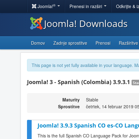
®
Joomla!
Prenesi in razširi
Odkrijte & i
Joomla! Downloads
Domov
Zadnje sprostitve
Prenosi
Razširitve
This page is not yet fully available in your language. M
Joomla! 3 - Spanish (Colombia) 3.9.3.1
Sta
Maturity
Stable
Sprostitve
četrtek, 14 februar 2019 0
Joomla! 3.9.3 Spanish CO es-CO Lang
This is the full Spanish CO Language Pack for Joom