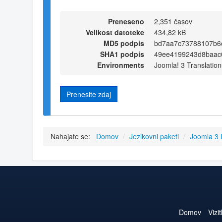
Preneseno
2,351 časov
Velikost datoteke
434,82 kB
MD5 podpis
bd7aa7c73788107b6
SHA1 podpis
49ee4199243d8baac
Environments
Joomla! 3 Translation
Prenesite zdaj
Nahajate se:
Domov
/
Jezikovni paketi
/
Joomla 3
Domov
Vizi