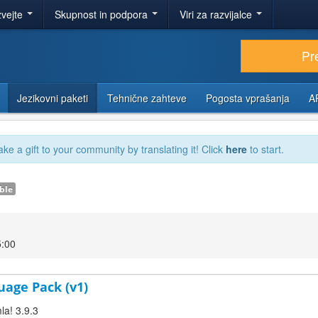
zvejte
Skupnost in podpora
Viri za razvijalce
Pr
Jezikovni paketi
Tehnične zahteve
Pogosta vprašanja
A
ake a gift to your community by translating it! Click
here
to start.
ble
5:00
uage Pack (v1)
la! 3.9.3