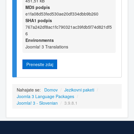
451,51 kB
MD5 podpis
e1fa08d53fed530ae20df334dbb9b260
SHA1 podpis
767a242df8ac1fc790321ac39fdb5f74d821df5
6
Environments
Joomla! 3 Translations
Prenesite zdaj
Nahajate se:
Domov
/
Jezikovni paketi
/
Joomla 3 Language Packages
/
Joomla! 3 - Slovenian
/
3.9.8.1