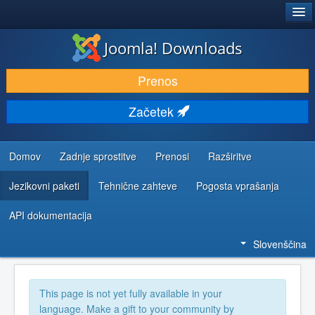
®
JOOMLA!
Joomla! Downloads
PRENESI IN RAZŠIRI
Prenos
ODKRIJTE & IZVEJTE
Začetek
SKUPNOST IN PODPORA
VIRI ZA RAZVIJALCE
Domov
Zadnje sprostitve
Prenosi
Razširitve
Jezikovni paketi
Tehnične zahteve
Pogosta vprašanja
API dokumentacija
Slovenščina
This page is not yet fully available in your
language. Make a gift to your community by