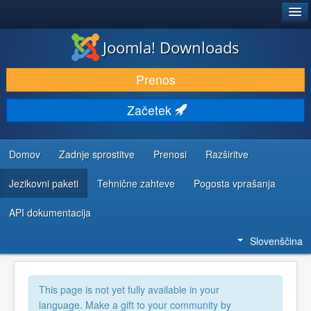
®
JOOMLA!
Joomla! Downloads
PRENESI IN RAZŠIRI
Prenos
ODKRIJTE & IZVEJTE
Začetek
SKUPNOST IN PODPORA
VIRI ZA RAZVIJALCE
Domov
Zadnje sprostitve
Prenosi
Razširitve
Jezikovni paketi
Tehnične zahteve
Pogosta vprašanja
API dokumentacija
Slovenščina
This page is not yet fully available in your
language. Make a gift to your community by