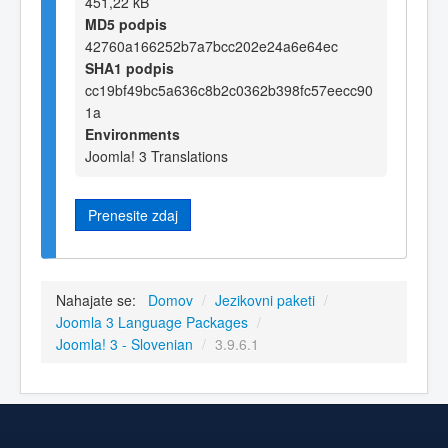
451,22 kB
MD5 podpis
42760a166252b7a7bcc202e24a6e64ec
SHA1 podpis
cc19bf49bc5a636c8b2c0362b398fc57eecc90
1a
Environments
Joomla! 3 Translations
Prenesite zdaj
Nahajate se:
Domov
/
Jezikovni paketi
/
Joomla 3 Language Packages
/
Joomla! 3 - Slovenian
/
3.9.6.1