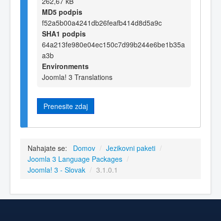
262,67 kB
MD5 podpis
f52a5b00a4241db26feafb414d8d5a9c
SHA1 podpis
64a213fe980e04ec150c7d99b244e6be1b35a
a3b
Environments
Joomla! 3 Translations
Prenesite zdaj
Nahajate se:
Domov
/
Jezikovni paketi
/
Joomla 3 Language Packages
/
Joomla! 3 - Slovak
/
3.1.0.1