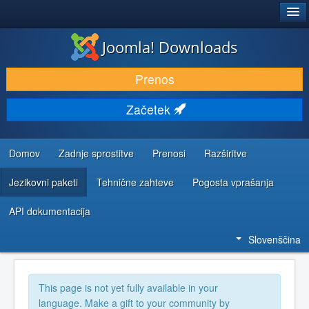
®
JOOMLA!
Joomla! Downloads
PRENESI IN RAZŠIRI
Prenos
ODKRIJTE & IZVEJTE
Začetek
SKUPNOST IN PODPORA
VIRI ZA RAZVIJALCE
Domov
Zadnje sprostitve
Prenosi
Razširitve
Jezikovni paketi
Tehnične zahteve
Pogosta vprašanja
API dokumentacija
Slovenščina
This page is not yet fully available in your
language. Make a gift to your community by