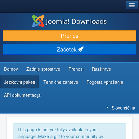
®
JOOMLA!
Joomla! Downloads
PRENESI IN RAZŠIRI
Prenos
ODKRIJTE & IZVEJTE
Začetek
SKUPNOST IN PODPORA
VIRI ZA RAZVIJALCE
Domov
Zadnje sprostitve
Prenosi
Razširitve
Jezikovni paketi
Tehnične zahteve
Pogosta vprašanja
API dokumentacija
Slovenščina
This page is not yet fully available in your
language. Make a gift to your community by