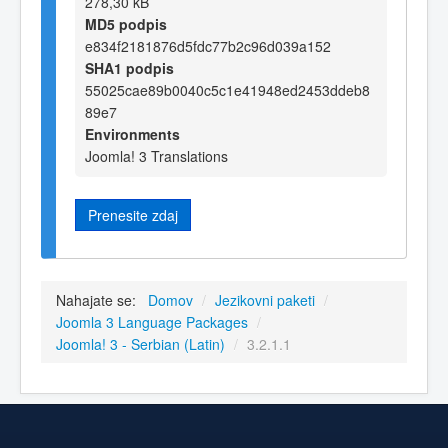
278,30 kB
MD5 podpis
e834f2181876d5fdc77b2c96d039a152
SHA1 podpis
55025cae89b0040c5c1e41948ed2453ddeb8
89e7
Environments
Joomla! 3 Translations
Prenesite zdaj
Nahajate se:
Domov
/
Jezikovni paketi
/
Joomla 3 Language Packages
/
Joomla! 3 - Serbian (Latin)
/
3.2.1.1