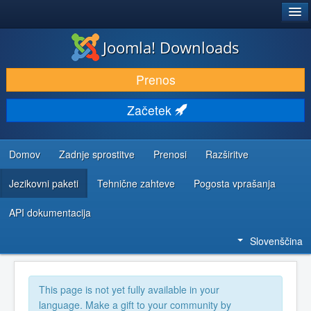
®
JOOMLA!
Joomla! Downloads
PRENESI IN RAZŠIRI
Prenos
ODKRIJTE & IZVEJTE
Začetek
SKUPNOST IN PODPORA
VIRI ZA RAZVIJALCE
Domov
Zadnje sprostitve
Prenosi
Razširitve
Jezikovni paketi
Tehnične zahteve
Pogosta vprašanja
API dokumentacija
Slovenščina
This page is not yet fully available in your
language. Make a gift to your community by