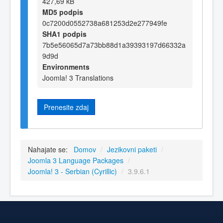
427,69 kB
MD5 podpis
0c7200d0552738a681253d2e277949fe
SHA1 podpis
7b5e56065d7a73bb88d1a39393197d66332a
9d9d
Environments
Joomla! 3 Translations
Prenesite zdaj
Nahajate se:
Domov
/
Jezikovni paketi
/
Joomla 3 Language Packages
/
Joomla! 3 - Serbian (Cyrillic)
/
3.9.6.1