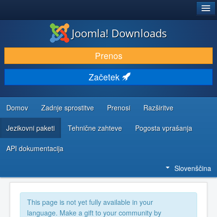
®
JOOMLA!
Joomla! Downloads
PRENESI IN RAZŠIRI
Prenos
ODKRIJTE & IZVEJTE
Začetek
SKUPNOST IN PODPORA
VIRI ZA RAZVIJALCE
Domov
Zadnje sprostitve
Prenosi
Razširitve
Jezikovni paketi
Tehnične zahteve
Pogosta vprašanja
API dokumentacija
Slovenščina
This page is not yet fully available in your
language. Make a gift to your community by