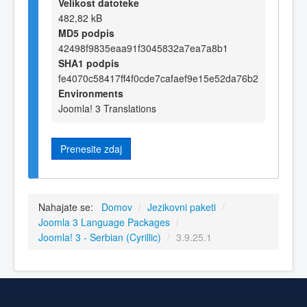
Velikost datoteke
482,82 kB
MD5 podpis
42498f9835eaa91f3045832a7ea7a8b1
SHA1 podpis
fe4070c58417ff4f0cde7cafaef9e15e52da76b2
Environments
Joomla! 3 Translations
Prenesite zdaj
Nahajate se:
Domov
/
Jezikovni paketi
/
Joomla 3 Language Packages
/
Joomla! 3 - Serbian (Cyrillic)
/
3.9.25.1