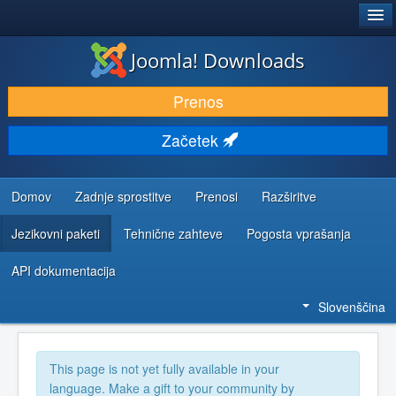
®
JOOMLA!
Joomla! Downloads
PRENESI IN RAZŠIRI
Prenos
ODKRIJTE & IZVEJTE
Začetek
SKUPNOST IN PODPORA
VIRI ZA RAZVIJALCE
Domov
Zadnje sprostitve
Prenosi
Razširitve
Jezikovni paketi
Tehnične zahteve
Pogosta vprašanja
API dokumentacija
Slovenščina
This page is not yet fully available in your
language. Make a gift to your community by