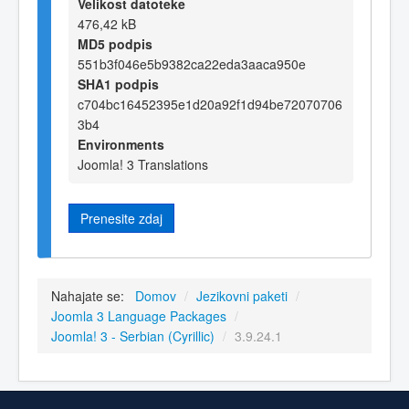
Velikost datoteke
476,42 kB
MD5 podpis
551b3f046e5b9382ca22eda3aaca950e
SHA1 podpis
c704bc16452395e1d20a92f1d94be72070706
3b4
Environments
Joomla! 3 Translations
Prenesite zdaj
Nahajate se:
Domov
/
Jezikovni paketi
/
Joomla 3 Language Packages
/
Joomla! 3 - Serbian (Cyrillic)
/
3.9.24.1