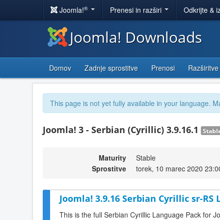
®
Joomla!
Prenesi in razširi
Odkrijte & i
Joomla! Downloads
Domov
Zadnje sprostitve
Prenosi
Razširitve
This page is not yet fully available in your language. M
Joomla! 3 - Serbian (Cyrillic) 3.9.16.1
Stabl
Maturity
Stable
Sprostitve
torek, 10 marec 2020 23:0
Joomla! 3.9.16 Serbian Cyrillic sr-RS
This is the full Serbian Cyrillic Language Pack for J