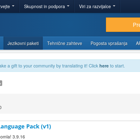
zvejte
Skupnost in podpora
Viri za razvijalce
Pr
Jezikovni paketi
Tehnične zahteve
Pogosta vprašanja
A
ake a gift to your community by translating it! Click
here
to start.
e
0
 Language Pack (v1)
oomla! 3.9.16