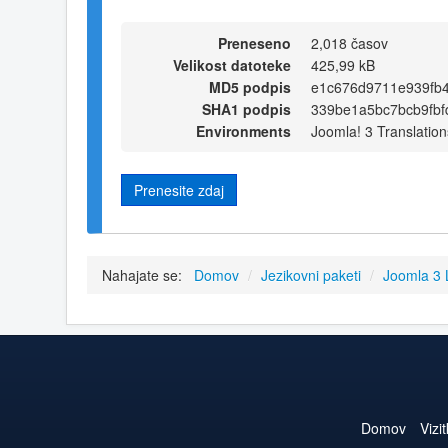
Preneseno
2,018 časov
Velikost datoteke
425,99 kB
MD5 podpis
e1c676d9711e939fb
SHA1 podpis
339be1a5bc7bcb9fb
Environments
Joomla! 3 Translation
Prenesite zdaj
Nahajate se:
Domov
/
Jezikovni paketi
/
Joomla 3
Domov
Vizi