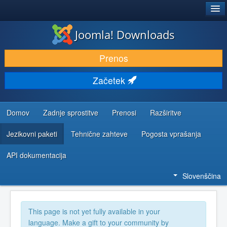
®
JOOMLA!
Joomla! Downloads
PRENESI IN RAZŠIRI
Prenos
ODKRIJTE & IZVEJTE
Začetek
SKUPNOST IN PODPORA
VIRI ZA RAZVIJALCE
Domov
Zadnje sprostitve
Prenosi
Razširitve
Jezikovni paketi
Tehnične zahteve
Pogosta vprašanja
API dokumentacija
Slovenščina
This page is not yet fully available in your
language. Make a gift to your community by