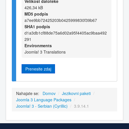
Velikost datoteke
426,34 kB
MD5 podpis
a7ee9bb72425203b0425999830f39b67
SHA1 podpis
d1a3db1cf88de75a6d02a95f4405ac9baa492
291
Environments
Joomla! 3 Translations
Prenesite zdaj
Nahajate se:
Domov
/
Jezikovni paketi
/
Joomla 3 Language Packages
/
Joomla! 3 - Serbian (Cyrillic)
/
3.9.14.1