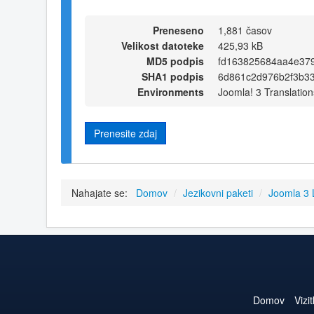
Preneseno
1,881 časov
Velikost datoteke
425,93 kB
MD5 podpis
fd163825684aa4e37
SHA1 podpis
6d861c2d976b2f3b3
Environments
Joomla! 3 Translation
Prenesite zdaj
Nahajate se:
Domov
/
Jezikovni paketi
/
Joomla 3
Domov
Vizi