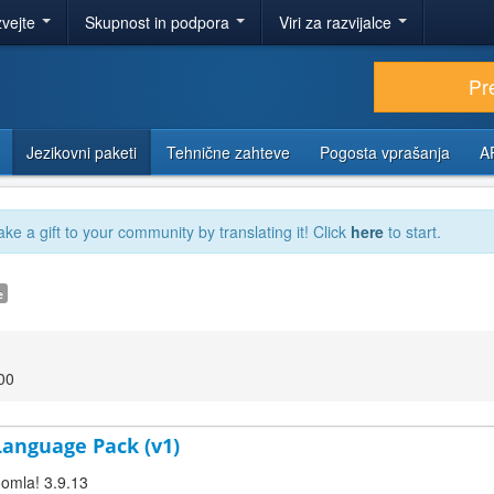
zvejte
Skupnost in podpora
Viri za razvijalce
Pr
Jezikovni paketi
Tehnične zahteve
Pogosta vprašanja
A
ake a gift to your community by translating it! Click
here
to start.
e
00
 Language Pack (v1)
oomla! 3.9.13