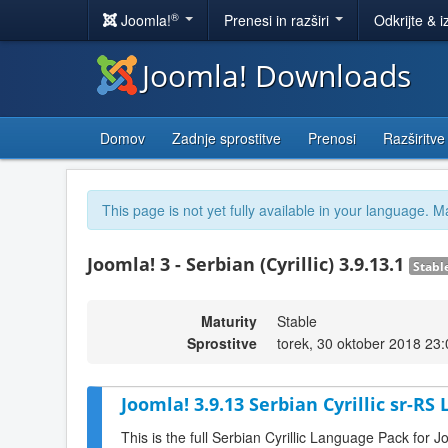
®
Joomla!
Prenesi in razširi
Odkrijte & i
Joomla! Downloads
Domov
Zadnje sprostitve
Prenosi
Razširitve
This page is not yet fully available in your language. M
Joomla! 3 - Serbian (Cyrillic) 3.9.13.1
Stabl
Maturity
Stable
Sprostitve
torek, 30 oktober 2018 23:
Joomla! 3.9.13 Serbian Cyrillic sr-RS
This is the full Serbian Cyrillic Language Pack for J