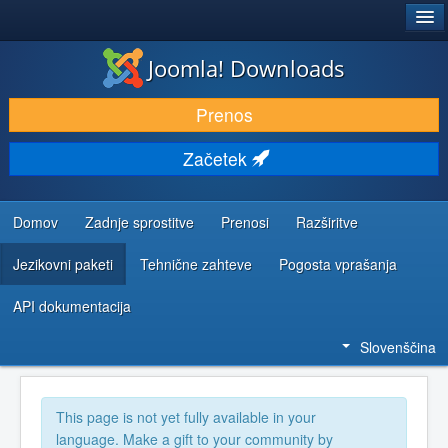
®
JOOMLA!
Joomla! Downloads
PRENESI IN RAZŠIRI
Prenos
ODKRIJTE & IZVEJTE
Začetek
SKUPNOST IN PODPORA
VIRI ZA RAZVIJALCE
Domov
Zadnje sprostitve
Prenosi
Razširitve
Jezikovni paketi
Tehnične zahteve
Pogosta vprašanja
API dokumentacija
Slovenščina
This page is not yet fully available in your
language. Make a gift to your community by