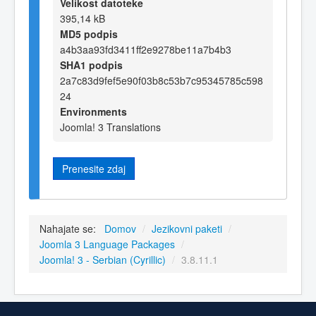
Velikost datoteke
395,14 kB
MD5 podpis
a4b3aa93fd3411ff2e9278be11a7b4b3
SHA1 podpis
2a7c83d9fef5e90f03b8c53b7c95345785c598
24
Environments
Joomla! 3 Translations
Prenesite zdaj
Nahajate se:
Domov
/
Jezikovni paketi
/
Joomla 3 Language Packages
/
Joomla! 3 - Serbian (Cyrillic)
/
3.8.11.1