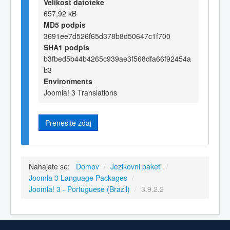
Velikost datoteke
657,92 kB
MD5 podpis
3691ee7d526f65d378b8d50647c1f700
SHA1 podpis
b3fbed5b44b4265c939ae3f568dfa66f92454a
b3
Environments
Joomla! 3 Translations
Prenesite zdaj
Nahajate se:
Domov
/
Jezikovni paketi
/
Joomla 3 Language Packages
/
Joomla! 3 - Portuguese (Brazil)
/
3.9.2.2