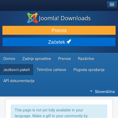
®
JOOMLA!
Joomla! Downloads
PRENESI IN RAZŠIRI
Prenos
ODKRIJTE & IZVEJTE
Začetek
SKUPNOST IN PODPORA
VIRI ZA RAZVIJALCE
Domov
Zadnje sprostitve
Prenosi
Razširitve
Jezikovni paketi
Tehnične zahteve
Pogosta vprašanja
API dokumentacija
Slovenščina
This page is not yet fully available in your
language. Make a gift to your community by