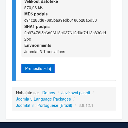
Velikost datoteke
570,93 kB
MD5 podpis
c94c288d67685baa9edb0160b28a5d53
SHA1 podpis
2b97478f5c6d06f18e637612d0a7d13c830dd
2be
Environments
Joomla! 3 Translations
Prenesite zdaj
Nahajate se:
Domov
/
Jezikovni paketi
/
Joomla 3 Language Packages
/
Joomla! 3 - Portuguese (Brazil)
/
3.8.12.1