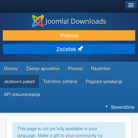
®
JOOMLA!
Joomla! Downloads
PRENESI IN RAZŠIRI
Prenos
ODKRIJTE & IZVEJTE
Začetek
SKUPNOST IN PODPORA
VIRI ZA RAZVIJALCE
Domov
Zadnje sprostitve
Prenosi
Razširitve
Jezikovni paketi
Tehnične zahteve
Pogosta vprašanja
API dokumentacija
Slovenščina
This page is not yet fully available in your
language. Make a gift to your community by