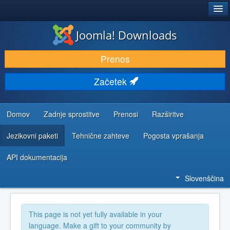
®
JOOMLA!
Joomla! Downloads
PRENESI IN RAZŠIRI
Prenos
ODKRIJTE & IZVEJTE
Začetek
SKUPNOST IN PODPORA
VIRI ZA RAZVIJALCE
Domov
Zadnje sprostitve
Prenosi
Razširitve
Jezikovni paketi
Tehnične zahteve
Pogosta vprašanja
API dokumentacija
Slovenščina
This page is not yet fully available in your
language. Make a gift to your community by