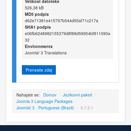
Velikost datoteke
526,38 kB
MD5 podpis
d62e71381e415797b544d55af71c217a
SHA1 podpis
e06fb6248982155379d8f88d59954bf811090a
32
Environments
Joomla! 3 Translations
Prenesite zdaj
Nahajate se:
Domov
/
Jezikovni paketi
/
Joomla 3 Language Packages
/
Joomla! 3 - Portuguese (Brazil)
/
3.7.2.1