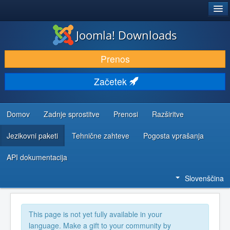
®
JOOMLA!
Joomla! Downloads
PRENESI IN RAZŠIRI
Prenos
ODKRIJTE & IZVEJTE
Začetek
SKUPNOST IN PODPORA
VIRI ZA RAZVIJALCE
Domov
Zadnje sprostitve
Prenosi
Razširitve
Jezikovni paketi
Tehnične zahteve
Pogosta vprašanja
API dokumentacija
Slovenščina
This page is not yet fully available in your
language. Make a gift to your community by