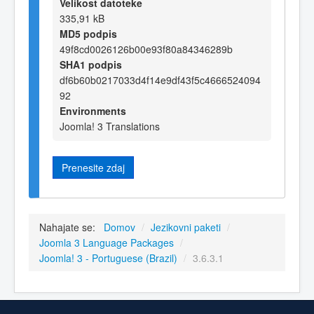
Velikost datoteke
335,91 kB
MD5 podpis
49f8cd0026126b00e93f80a84346289b
SHA1 podpis
df6b60b0217033d4f14e9df43f5c4666524094
92
Environments
Joomla! 3 Translations
Prenesite zdaj
Nahajate se:
Domov
/
Jezikovni paketi
/
Joomla 3 Language Packages
/
Joomla! 3 - Portuguese (Brazil)
/
3.6.3.1