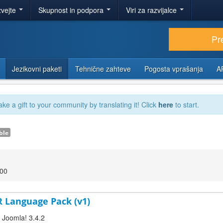
zvejte
Skupnost in podpora
Viri za razvijalce
Pr
Jezikovni paketi
Tehnične zahteve
Pogosta vprašanja
A
ake a gift to your community by translating it! Click
here
to start.
ble
:00
R Language Pack (v1)
r Joomla! 3.4.2