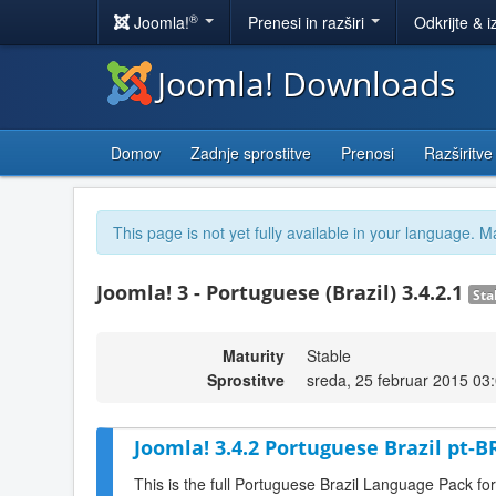
®
Joomla!
Prenesi in razširi
Odkrijte & i
Joomla! Downloads
Domov
Zadnje sprostitve
Prenosi
Razširitve
This page is not yet fully available in your language. M
Joomla! 3 - Portuguese (Brazil) 3.4.2.1
Sta
Maturity
Stable
Sprostitve
sreda, 25 februar 2015 03
Joomla! 3.4.2 Portuguese Brazil pt-B
This is the full Portuguese Brazil Language Pack fo