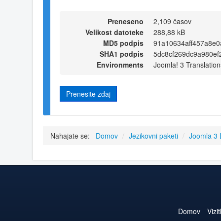
Preneseno
2,109 časov
Velikost datoteke
288,88 kB
MD5 podpis
91a10634aff457a8e0
SHA1 podpis
5dc8cf269dc9a980ef
Environments
Joomla! 3 Translation
Prenesite zdaj
Nahajate se:
Domov
/
Jezikovni paketi
/
Joomla 3
Domov
Vizi