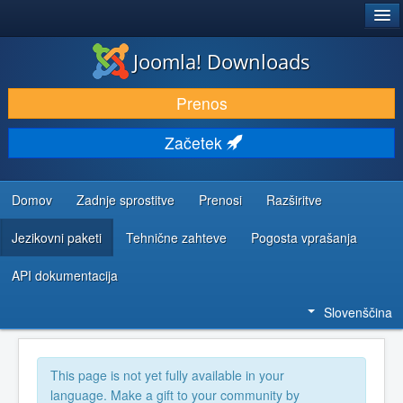
®
JOOMLA!
Joomla! Downloads
PRENESI IN RAZŠIRI
Prenos
ODKRIJTE & IZVEJTE
Začetek
SKUPNOST IN PODPORA
VIRI ZA RAZVIJALCE
Domov
Zadnje sprostitve
Prenosi
Razširitve
Jezikovni paketi
Tehnične zahteve
Pogosta vprašanja
API dokumentacija
Slovenščina
This page is not yet fully available in your
language. Make a gift to your community by