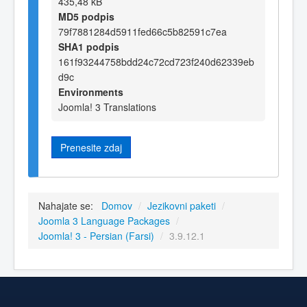
435,48 kB
MD5 podpis
79f7881284d5911fed66c5b82591c7ea
SHA1 podpis
161f93244758bdd24c72cd723f240d62339eb
d9c
Environments
Joomla! 3 Translations
Prenesite zdaj
Nahajate se:
Domov
/
Jezikovni paketi
/
Joomla 3 Language Packages
/
Joomla! 3 - Persian (Farsi)
/
3.9.12.1