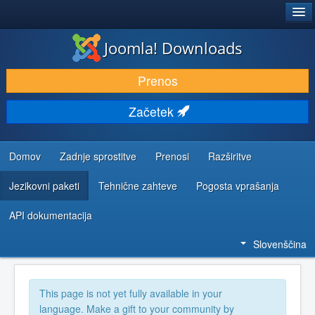
®
JOOMLA!
Joomla! Downloads
PRENESI IN RAZŠIRI
Prenos
ODKRIJTE & IZVEJTE
Začetek
SKUPNOST IN PODPORA
VIRI ZA RAZVIJALCE
Domov
Zadnje sprostitve
Prenosi
Razširitve
Jezikovni paketi
Tehnične zahteve
Pogosta vprašanja
API dokumentacija
Slovenščina
This page is not yet fully available in your
language. Make a gift to your community by