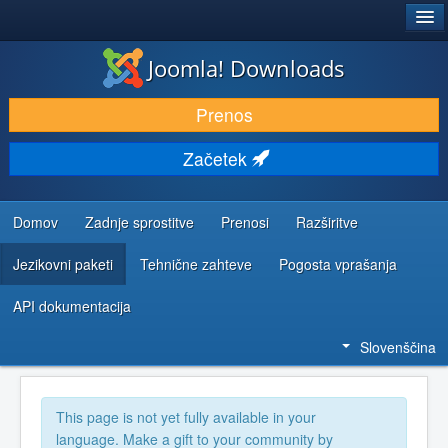
®
JOOMLA!
Joomla! Downloads
PRENESI IN RAZŠIRI
Prenos
ODKRIJTE & IZVEJTE
Začetek
SKUPNOST IN PODPORA
VIRI ZA RAZVIJALCE
Domov
Zadnje sprostitve
Prenosi
Razširitve
Jezikovni paketi
Tehnične zahteve
Pogosta vprašanja
API dokumentacija
Slovenščina
This page is not yet fully available in your
language. Make a gift to your community by