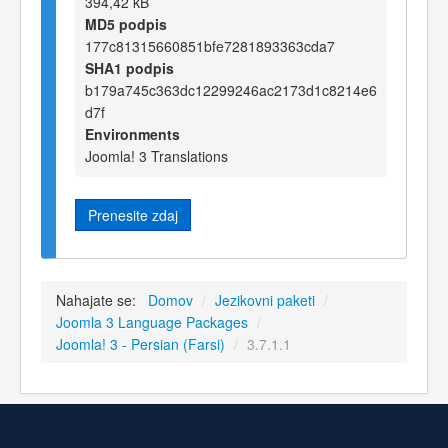
394,42 kB
MD5 podpis
177c81315660851bfe7281893363cda7
SHA1 podpis
b179a745c363dc12299246ac2173d1c8214e6
d7f
Environments
Joomla! 3 Translations
Prenesite zdaj
Nahajate se:
Domov
/
Jezikovni paketi
/
Joomla 3 Language Packages
/
Joomla! 3 - Persian (Farsi)
/
3.7.1.1