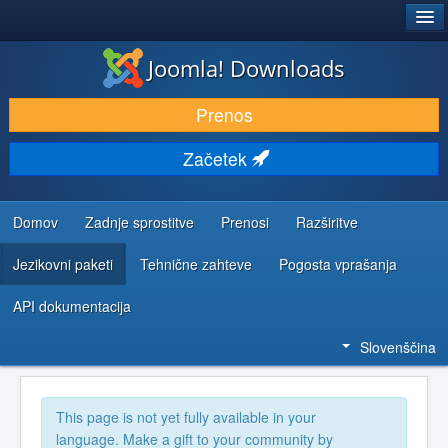
®
JOOMLA!
Joomla! Downloads
PRENESI IN RAZŠIRI
Prenos
ODKRIJTE & IZVEJTE
Začetek
SKUPNOST IN PODPORA
VIRI ZA RAZVIJALCE
Domov
Zadnje sprostitve
Prenosi
Razširitve
Jezikovni paketi
Tehnične zahteve
Pogosta vprašanja
API dokumentacija
Slovenščina
This page is not yet fully available in your
language. Make a gift to your community by