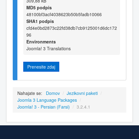
309,88 kB
MD5 podpis
48100bf3acf4038623b50b5fadb10066
SHA1 podpis
cfd4e0bd2873c22fd38db7cb9125001d6dc172
96
Environments
Joomla! 3 Translations
Prenesite zdaj
Nahajate se:
Domov
/
Jezikovni paketi
/
Joomla 3 Language Packages
/
Joomla! 3 - Persian (Farsi)
/
3.2.4.1