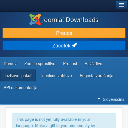
®
JOOMLA!
Joomla! Downloads
PRENESI IN RAZŠIRI
Prenos
ODKRIJTE & IZVEJTE
Začetek
SKUPNOST IN PODPORA
VIRI ZA RAZVIJALCE
Domov
Zadnje sprostitve
Prenosi
Razširitve
Jezikovni paketi
Tehnične zahteve
Pogosta vprašanja
API dokumentacija
Slovenščina
This page is not yet fully available in your
language. Make a gift to your community by