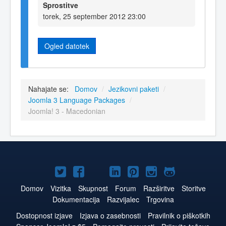
Sprostitve
torek, 25 september 2012 23:00
Ogled datotek
Nahajate se:
Domov
/
Jezikovni paketi
/
Joomla 3 Language Packages
/
Joomla! 3 - Macedonian
Joomla!
Joomla!
Joomla!
Joomla!
Joomla!
Joomla!
Joomla!
na
na
na
na
na
na
na
Domov
Vizitka
Skupnost
Forum
Razširitve
Storitve
Dokumentacija
Razvijalec
Trgovina
Twitter
Facebook
YouTube
LinkedIn
Pinterest
Instagram
GitHub
Dostopnost izjave
Izjava o zasebnosti
Pravilnik o piškotkih