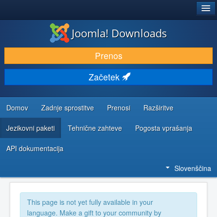
®
JOOMLA!
Joomla! Downloads
PRENESI IN RAZŠIRI
Prenos
ODKRIJTE & IZVEJTE
Začetek
SKUPNOST IN PODPORA
VIRI ZA RAZVIJALCE
Domov
Zadnje sprostitve
Prenosi
Razširitve
Jezikovni paketi
Tehnične zahteve
Pogosta vprašanja
API dokumentacija
Slovenščina
This page is not yet fully available in your
language. Make a gift to your community by